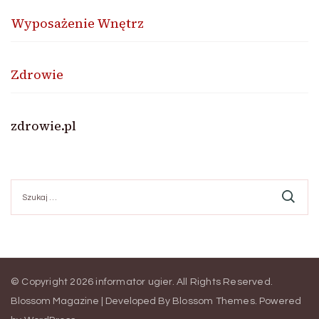
Wyposażenie Wnętrz
Zdrowie
zdrowie.pl
Szukaj:
© Copyright 2026
informator ugier
. All Rights Reserved.
Blossom Magazine | Developed By
Blossom Themes
.
Powered