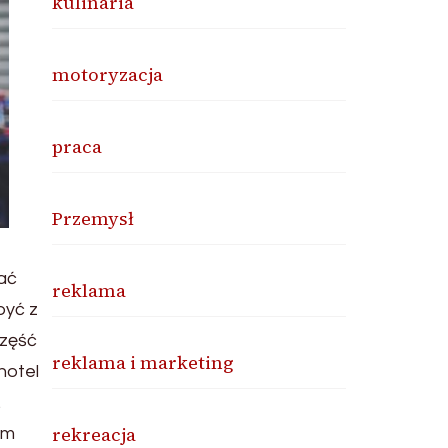
kulinaria
motoryzacja
praca
Przemysł
wać
reklama
być z
część
reklama i marketing
hotel
.
rekreacja
ym