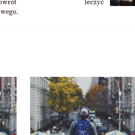
owrót
leczyć
owego.