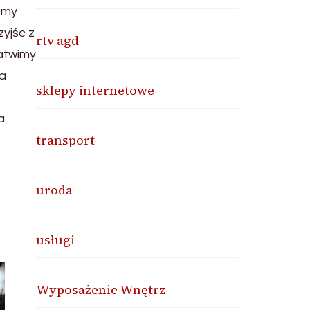
emy
yjśc z
rtv agd
atwimy
na
sklepy internetowe
a.
transport
uroda
usługi
Wyposażenie Wnętrz