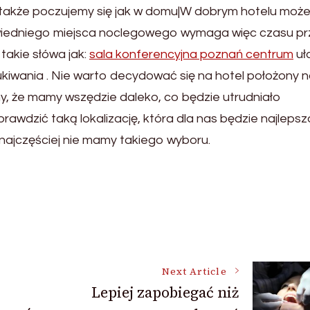
ale także poczujemy się jak w domu|W dobrym hotelu moż
owiedniego miejsca noclegowego wymaga więc czasu prz
akie słówa jak:
sala konferencyjna poznań centrum
uł
ukiwania . Nie warto decydować się na hotel położony 
, że mamy wszędzie daleko, co będzie utrudniało
awdzić taką lokalizację, która dla nas będzie najlepsz
 najczęściej nie mamy takiego wyboru.
Next Article
Lepiej zapobiegać niż