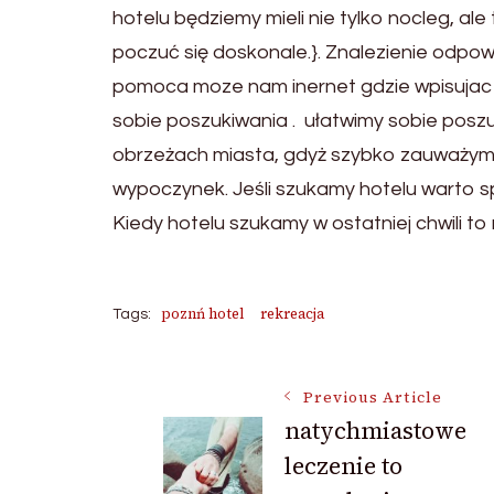
hotelu będziemy mieli nie tylko nocleg, 
poczuć się doskonale.}. Znalezienie odp
pomoca moze nam inernet gdzie wpisujac t
sobie poszukiwania . ułatwimy sobie posz
obrzeżach miasta, gdyż szybko zauważymy
wypoczynek. Jeśli szukamy hotelu warto spr
Kiedy hotelu szukamy w ostatniej chwili to
poznń hotel
rekreacja
Tags:
Post
Previous Article
natychmiastowe
leczenie to
Navigation