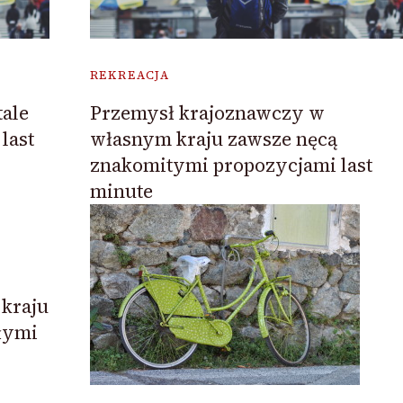
REKREACJA
ale
Przemysł krajoznawczy w
last
własnym kraju zawsze nęcą
znakomitymi propozycjami last
minute
kraju
łymi