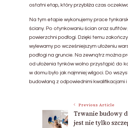
ostatni etap, który przybliża czas oczeki
Na tym etapie wykonujemy prace tynkarskie.
ściany. Po otynkowaniu ścian oraz sufitó
powierzchni podłogi. Dzięki temu zakończ
wylewamy po wcześniejszym ułożeniu warstw
podłogi na gruncie. Na zewnątrz można pr
od ułożenia tynków wolno przystąpić do kol
w domu było jak najmniej wilgoci. Do wszy
budowlaną z odpowiednimi kwalifikacjami 
Post
Previous Article
Trwanie budowy 
jest nie tylko szcz
Navigation