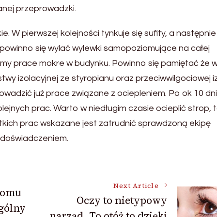
wanej przeprowadzki.
 W pierwszej kolejności tynkuje się sufity, a następnie
w powinno się wylać wylewki samopoziomujące na całej
ymy prace mokre w budynku. Powinno się pamiętać że w
y izolacyjnej ze styropianu oraz przeciwwilgociowej iz
owadzić już prace związane z ociepleniem. Po ok 10 dn
ejnych prac. Warto w niedługim czasie ocieplić strop, 
stkich prac wskazane jest zatrudnić sprawdzoną ekipę
i doświadczeniem.
Next Article
domu
Oczy to nietypowy
ególny
narząd. To otóż to dzięki