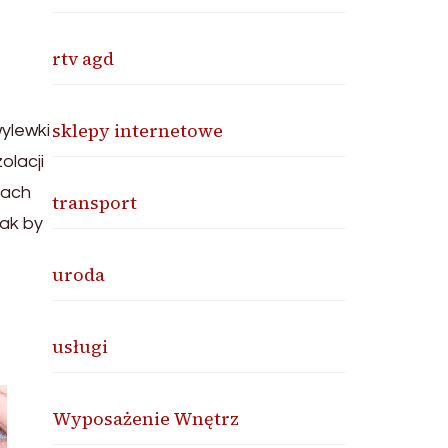
rtv agd
sklepy internetowe
ylewki
olacji
iach
transport
tak by
uroda
usługi
Wyposażenie Wnętrz