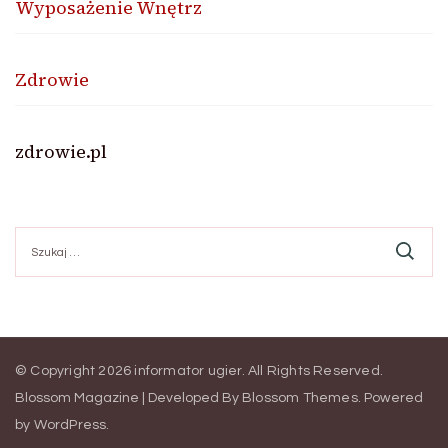
Wyposażenie Wnętrz
Zdrowie
zdrowie.pl
Szukaj:
© Copyright 2026
informator ugier
. All Rights Reserved.
Blossom Magazine | Developed By
Blossom Themes
.
Powered
by
WordPress
.