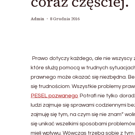
coraz częściej.
Admin
8 Grudnia 2016
Prawo dotyczy każdego, ale nie wszyscy zn
które służą pomocą w trudnych sytuacja
prawnego może okazać się niezbędna. Be
się trudnościom. Wszystkie problemy praw
PESEL pozwanego
Potrafi nie tylko dora
ludzi zajmuje się sprawami codziennymi b
zajmuję się tym, na czym się nie znam” wo
się unikać wszelkimi sposobami problemó
mieli wpływu. Wówczas trzeba sobie z tym p