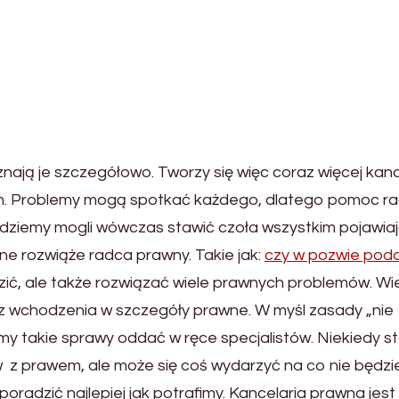
ają je szczegółowo. Tworzy się więc coraz więcej kance
ch. Problemy mogą spotkać każdego, dlatego pomoc r
dziemy mogli wówczas stawić czoła wszystkim pojawia
ne rozwiąże radca prawny. Takie jak:
czy w pozwie po
dzić, ale także rozwiązać wiele prawnych problemów. Wi
ez wchodzenia w szczegóły prawne. W myśl zasady „nie
limy takie sprawy oddać w ręce specjalistów. Niekiedy 
w z prawem, ale może się coś wydarzyć na co nie będz
oradzić najlepiej jak potrafimy. Kancelaria prawna jest