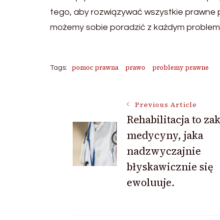
tego, aby rozwiązywać wszystkie prawne p
możemy sobie poradzić z każdym proble
pomoc prawna
prawo
problemy prawne
Tags:
Post
Previous Article
Rehabilitacja to za
medycyny, jaka
Navigation
nadzwyczajnie
błyskawicznie się
ewoluuje.