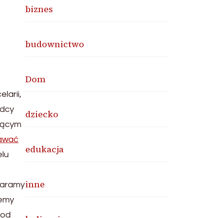
biznes
budownictwo
Dom
larii,
adcy
dziecko
jącym
dawać
edukacja
elu
inne
staramy
iemy
 od