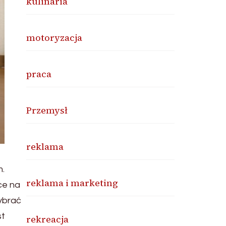
kulinaria
motoryzacja
praca
Przemysł
reklama
m.
reklama i marketing
ce na
ybrać
st
rekreacja