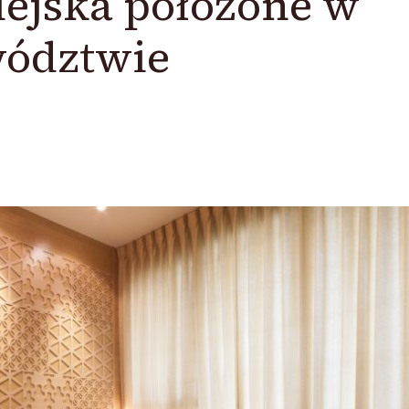
ejska położone w
wództwie