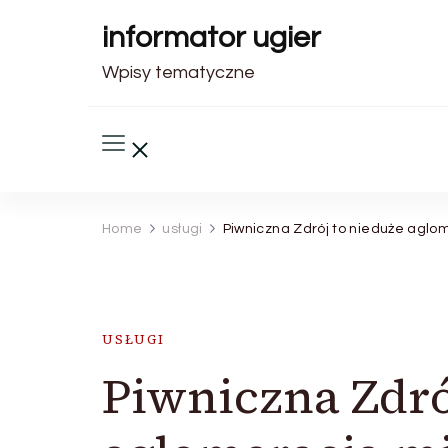
informator ugier
Wpisy tematyczne
Home
usługi
Piwniczna Zdrój to nieduże aglo
USŁUGI
Piwniczna Zdró