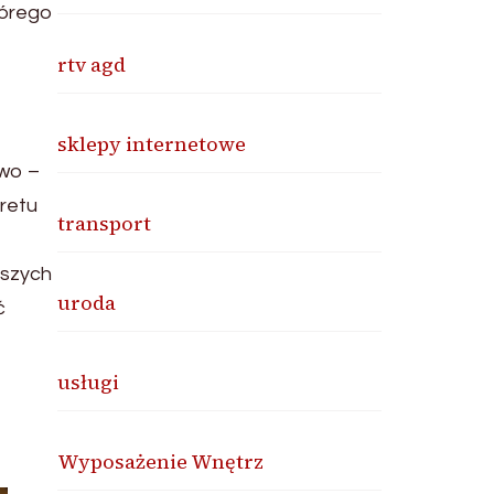
tórego
rtv agd
sklepy internetowe
owo –
retu
transport
jszych
uroda
ć
usługi
Wyposażenie Wnętrz