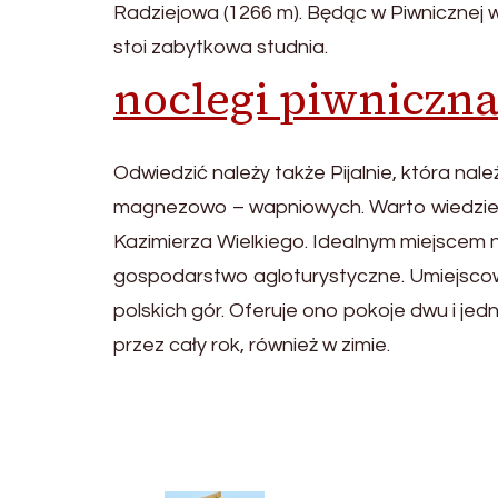
Radziejowa (1266 m). Będąc w Piwnicznej
stoi zabytkowa studnia.
noclegi piwniczna
Odwiedzić należy także Pijalnie, która n
magnezowo – wapniowych. Warto wiedzieć,
Kazimierza Wielkiego. Idealnym miejscem n
gospodarstwo agloturystyczne. Umiejscowi
polskich gór. Oferuje ono pokoje dwu i je
przez cały rok, również w zimie.
Post