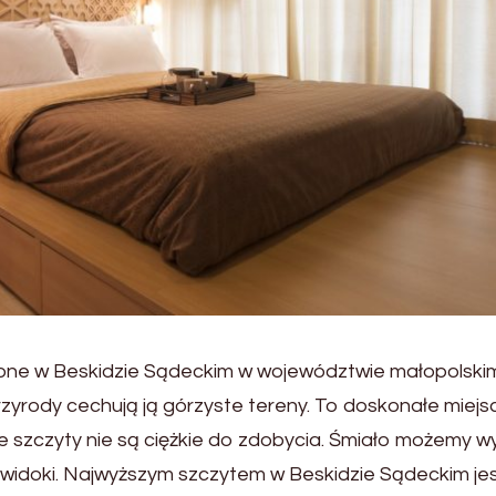
ożone w Beskidzie Sądeckim w województwie małopolski
rzyrody cechują ją górzyste tereny. To doskonałe miejs
 szczyty nie są ciężkie do zdobycia. Śmiało możemy w
e widoki. Najwyższym szczytem w Beskidzie Sądeckim je