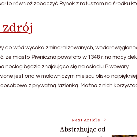
 warto również zobaczyć Rynek z ratuszem na środku k
 zdrój
ależy do wód wysoko zmineralizowanych, wodorowęglan
 że miasto Piwniczna powstało w 1348 r. na mocy dek
a nocleg będzie znajdujące się na osiedlu Piwowary
one jest ono w malowniczym miejscu blisko najpięknie
dnoosobowe z prywatną łazienką. Można z nich korzysta
Next Article
Abstrahując od