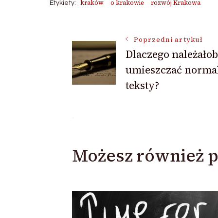
kraków
o krakowie
rozwój Krakowa
Etykiety:
Nawigacja
Poprzedni artykuł
Dlaczego należało
umieszczać norma
wpisu
teksty?
Możesz również p