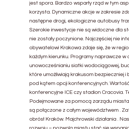
jest spora. Bardzo wsparły rząd w tym aspe
korzysta. Dynamiczne akcje w zakresie zd
następne drogi, ekologiczne autobusy trasp
Szerokie inwestycje nie są widoczne dla 
nie zostały poczynione. Najczęściej nie in
obywatelowi Krakowa zdaje się, że w regio
każdym kierunku. Programy naprawcze w o
unowocześnianiu siatki wodociągowej, bud
które umożliwiają krakusom bezpieczniej i
pod kątem opcji konferencyjnych. Wartość
konferencyjne ICE czy stadion Cracovia. T
Podejmowane za pomocą zarządu miasta dzi
są połączone z całym województwem . Zate
obrósł Kraków. Majchrowski działania . Na
rozwoju – pozwolą miastu stać się wspania