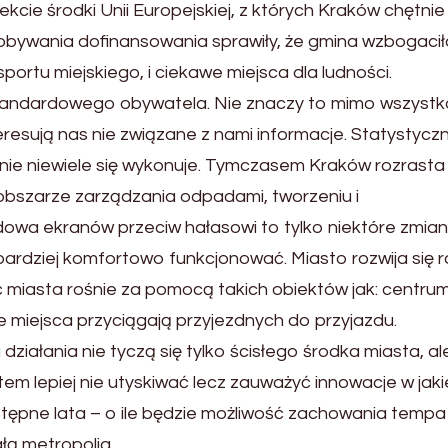
kcie środki Unii Europejskiej, z których Kraków chętnie
obywania dofinansowania sprawiły, że gmina wzbogaciła
ortu miejskiego, i ciekawe miejsca dla ludności.
standardowego obywatela. Nie znaczy to mimo wszystk
teresują nas nie związane z nami informacje. Statystyc
nie niewiele się wykonuje. Tymczasem Kraków rozrasta 
bszarze zarządzania odpadami, tworzeniu i
owa ekranów przeciw hałasowi to tylko niektóre zmian
 bardziej komfortowo funkcjonować. Miasto rozwija się 
 miasta rośnie za pomocą takich obiektów jak: centru
e miejsca przyciągają przyjezdnych do przyjazdu.
ałania nie tyczą się tylko ścisłego środka miasta, al
m lepiej nie utyskiwać lecz zauważyć innowacje w jaki
stępne lata – o ile będzie możliwość zachowania tempa
łą metropolia.