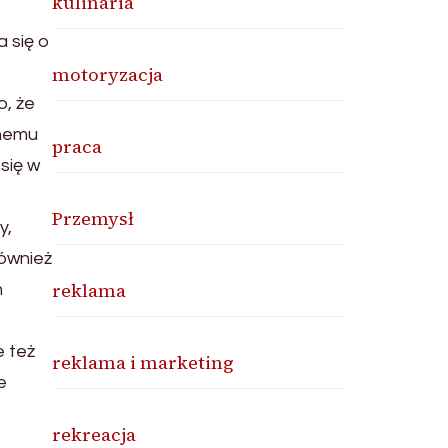
kulinaria
 się o
motoryzacja
o, że
znemu
praca
się w
Przemysł
y,
również
reklama
m
e też
reklama i marketing
e
rekreacja