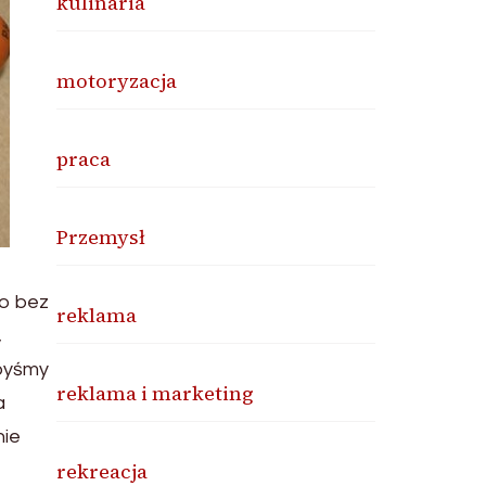
kulinaria
motoryzacja
praca
Przemysł
o bez
reklama
,
ebyśmy
reklama i marketing
a
nie
rekreacja