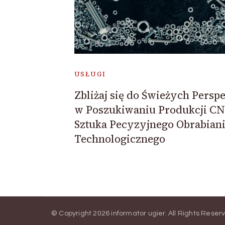
USŁUGI
Zbliżaj się do Świeżych Persp
w Poszukiwaniu Produkcji CN
Sztuka Pecyzyjnego Obrabian
Technologicznego
© Copyright 2026
informator ugier
. All Rights Reser