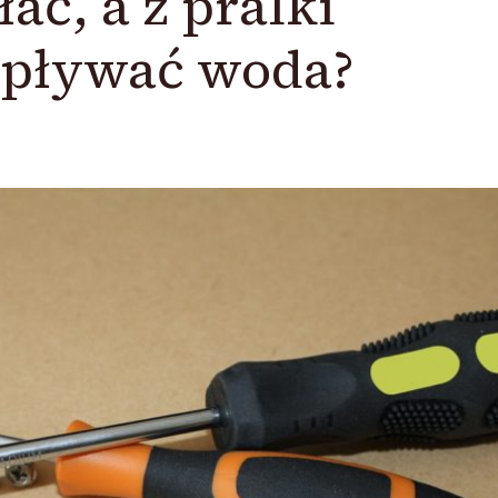
ać, a z pralki
pływać woda?