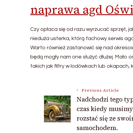
naprawa agd Ośw
Czy opłaca się od razu wyrzucać sprzęt, ja
nieduża usterka, którą fachowy serwis a
Warto również zastanowić się nad okresow
będą mogły nam one służyć dłużej. Mało o
takich jak filtry w lodówkach lub okapach,
Post
Previous Article
Nadchodzi tego ty
czas kiedy musimy
Navigation
rozstać się ze swo
samochodem.