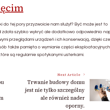
ięcim
ki do tej pory przyzwoicie nam służył? Być może jest to
gd zdoła szybko wykryć ale dodatkowo odpowiednio nap
ymi przeglądami urządzeń i ich konserwacją, dzięki c
sób także pamięta o wymianie części eksploatacyjnych
 które są regularnie spotykanymi usterkami.
Next Article
pu
Trwanie budowy domu
jest nie tylko szczególny
im
ale również nader
oporny.