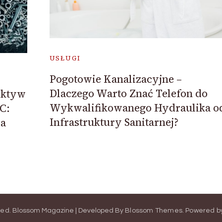
USŁUGI
Pogotowie Kanalizacyjne –
Dlaczego Warto Znać Telefon do
ektyw
Wykwalifikowanego Hydraulika o
C:
Infrastruktury Sanitarnej?
ia
ved.
Blossom Magazine | Developed By
Blossom Themes
.
Powered b