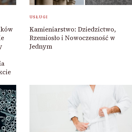
USŁUGI
ików
Kamieniarstwo: Dziedzictwo,
ie
Rzemiosło i Nowoczesność w
y
Jednym
ia
kcie