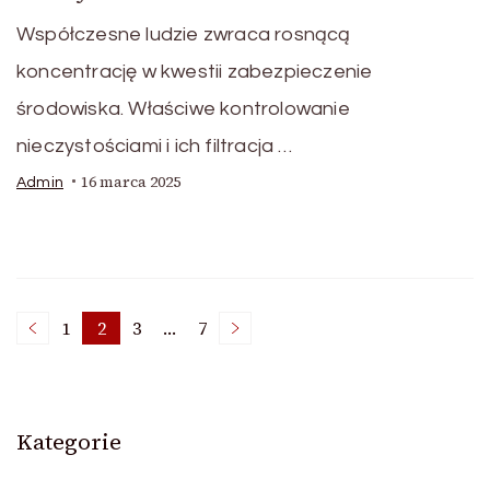
Współczesne ludzie zwraca rosnącą
koncentrację w kwestii zabezpieczenie
środowiska. Właściwe kontrolowanie
nieczystościami i ich filtracja …
16 marca 2025
Admin
Nawigacja
1
2
3
…
7
Page
Page
Page
Page
po
Kategorie
wpisach