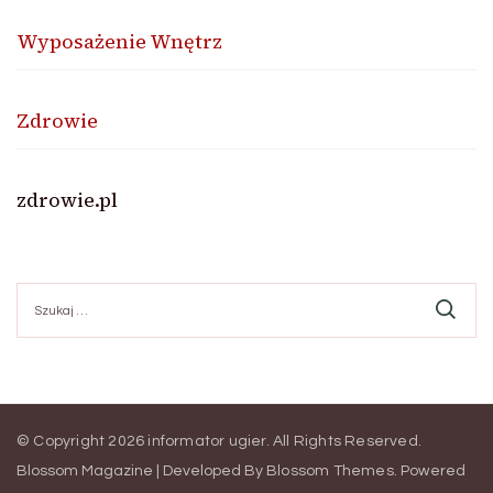
Wyposażenie Wnętrz
Zdrowie
zdrowie.pl
Szukaj:
© Copyright 2026
informator ugier
. All Rights Reserved.
Blossom Magazine | Developed By
Blossom Themes
.
Powered