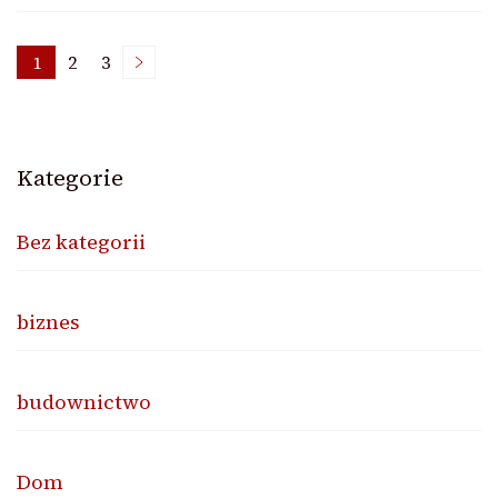
Nawigacja
1
2
3
Page
Page
Page
po
Kategorie
wpisach
Bez kategorii
biznes
budownictwo
Dom