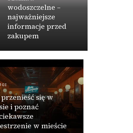
wodoszczelne –
Dobó
najważniejsze
unik
informacje przed
zakupem
Admin
PRZEMY
Czy w
uwagę
higie
razem
UGI
doku
 przenieść się w
deklar
sie i poznać
przy 
ciekawsze
beton
estrzenie w mieście
zbiorn