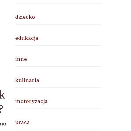
dziecko
edukacja
inne
kulinaria
k
motoryzacja
?
praca
nna