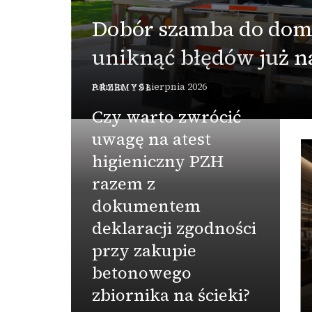
Dobór szamba do domu
uniknąć błędów już n
Admin
5 sierpnia 2026
PRZEMYSŁ
Czy warto zwrócić
uwagę na atest
higieniczny PZH
razem z
dokumentem
deklaracji zgodności
przy zakupie
betonowego
zbiornika na ścieki?